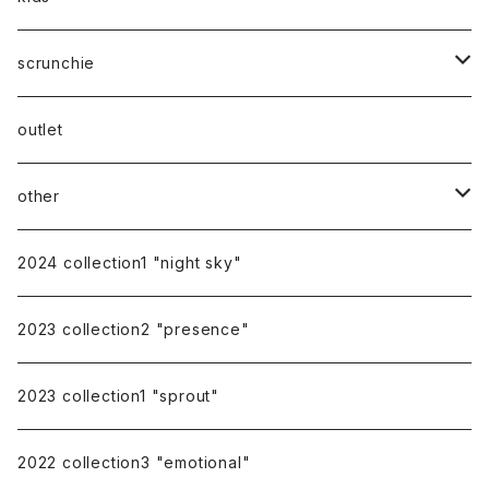
silver
14kgf
mom
scrunchie
silk
outlet
other
gift
2024 collection1 "night sky"
earring cover
2023 collection2 "presence"
pierce catch
2023 collection1 "sprout"
repairing
2022 collection3 "emotional"