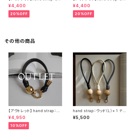
l silver / シルバー
l silver / ブラック
¥4,400
¥4,400
20%OFF
20%OFF
その他の商品
【アウトレット】 hand strap：M
hand strap：ウッド（L）× 1 ナチ
oval gold / ブラック
ュラル / 3カラー
¥4,950
¥5,500
10%OFF