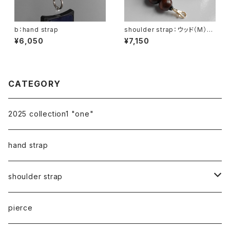
b：hand strap
shoulder strap：ウッド（M）×
5 ブラウン / ブラック
¥6,050
¥7,150
CATEGORY
2025 collection1 "one"
hand strap
shoulder strap
cord
pierce