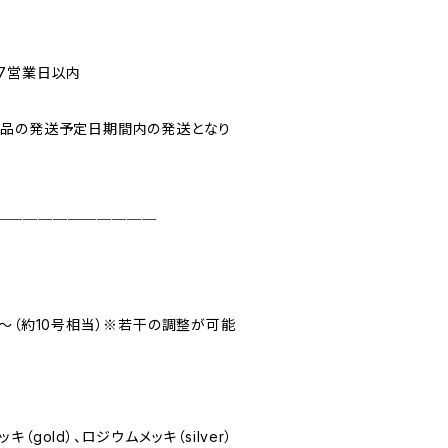
7営業日以内
商品の発送予定日期間内の発送となり
＿＿＿＿＿＿＿＿＿＿＿
1mm〜（約10号相当）※若干の調整が可能
8金メッキ（gold）、ロジウムメッキ（silver）