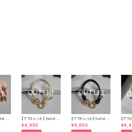
d str
【アウトレット】 hand st
【アウトレット】 hand st
【アウト
1 ナチ
rap：M oval gold / ア
rap：M oval gold / ブ
ap：ball
¥4,950
¥4,950
¥4,
イボリー
ラック
バー