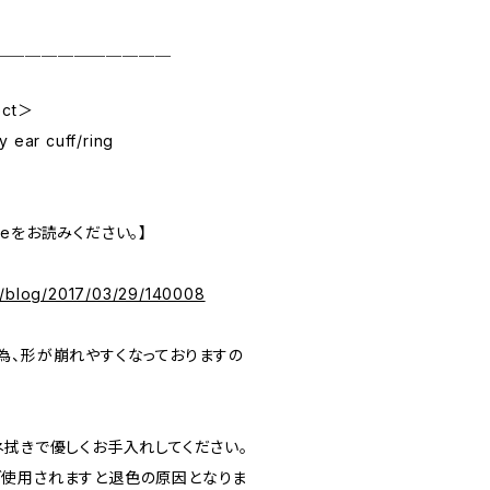
＿＿＿＿＿＿＿＿＿＿＿
ect＞
y ear cuff/ring
ideをお読みください。】
m/blog/2017/03/29/140008
為、形が崩れやすくなっておりますの
ネ拭きで優しくお手入れしてください。
使用されますと退色の原因となりま