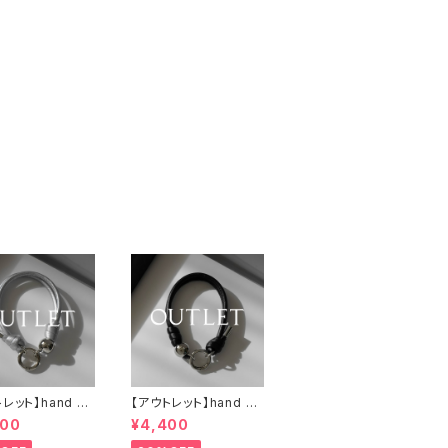
レット】hand str
【アウトレット】hand str
 silver / シル
ap：ball silver / ブラ
400
¥4,400
ック