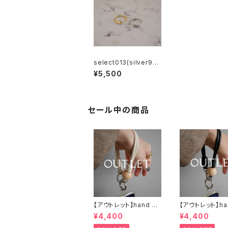
select013(silver92
5) 2way ear cuff rin
¥5,500
g
セール中の商品
【アウトレット】hand str
【アウトレット】han
ap：ウッド（M)× 1 ナチ
ap：ウッド（M)× 
¥4,400
¥4,400
ュラル / アイボリー
ュラル / ブラック