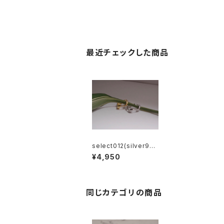
最近チェックした商品
select012(silver92
5) 2way ear cuff rin
¥4,950
g
同じカテゴリの商品