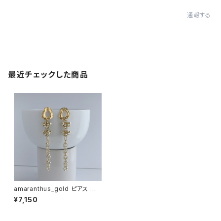
通報する
最近チェックした商品
amaranthus_gold ピアス イ
ヤリング
¥7,150