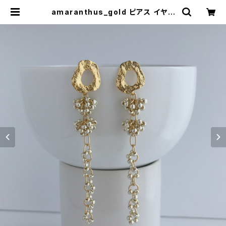
amaranthus_gold ピアス イヤリ
ング | nity