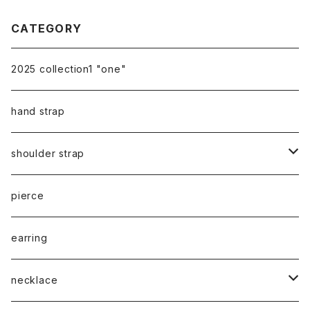
CATEGORY
2025 collection1 "one"
hand strap
shoulder strap
cord
pierce
chain
earring
necklace