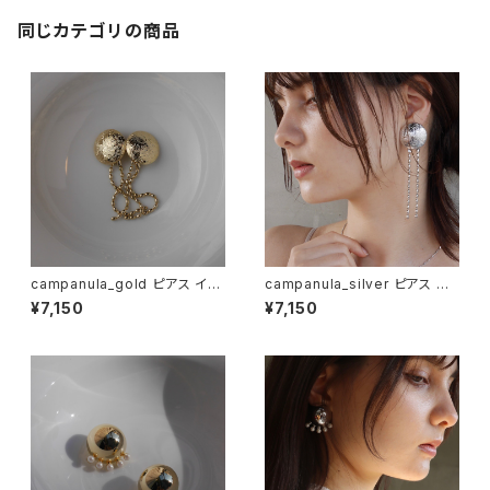
同じカテゴリの商品
campanula_gold ピアス イヤ
campanula_silver ピアス イ
リング
ヤリング
¥7,150
¥7,150