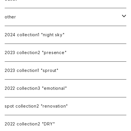
other
gift
2024 collection1 "night sky"
earring cover
2023 collection2 "presence"
pierce catch
2023 collection1 "sprout"
repairing
2022 collection3 "emotional"
spot collection2 "renovation"
2022 collection2 "DRY"