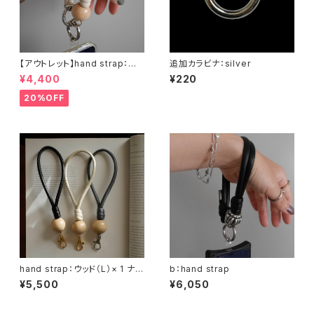
【アウトレット】hand strap：ウッ
追加カラビナ：silver
ド（M)× 1 ナチュラル / アイボリ
¥4,400
¥220
ー
20%OFF
hand strap：ウッド（L）× 1 ナチ
b：hand strap
ュラル / 3カラー
¥5,500
¥6,050