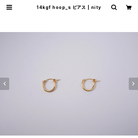
14kgf hoop_s ピアス | nity