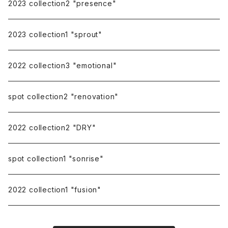
earring cover
2023 collection2 "presence"
pierce catch
2023 collection1 "sprout"
repairing
2022 collection3 "emotional"
spot collection2 "renovation"
2022 collection2 "DRY"
spot collection1 "sonrise"
2022 collection1 "fusion"