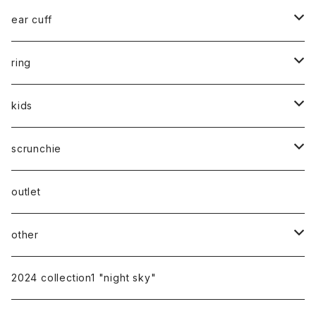
silver
gold
stainless / 2way mask chain
ear cuff
silver
gold
silver925
ring
silver
gold
stainless
stainless
kids
silver
14kgf
mom
scrunchie
silk
outlet
other
gift
2024 collection1 "night sky"