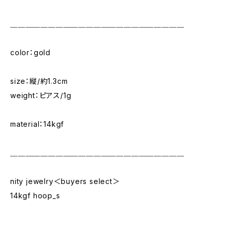
＿＿＿＿＿＿＿＿＿＿＿＿＿＿＿＿＿＿＿＿＿＿＿
color：gold
size：縦/約1.3cm
weight：ピアス/1g
material：14kgf
＿＿＿＿＿＿＿＿＿＿＿＿＿＿＿＿＿＿＿＿＿＿＿
nity jewelry＜buyers select＞
14kgf hoop_s