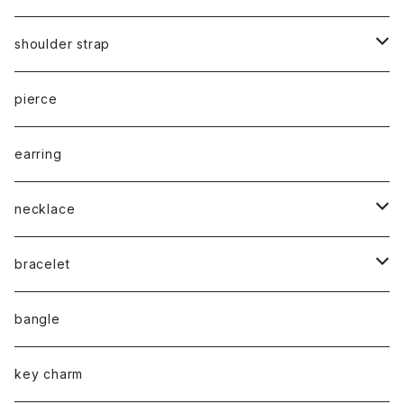
shoulder strap
cord
pierce
chain
earring
necklace
silver925
bracelet
stainless
silver925
bangle
gold
brass
stainless
key charm