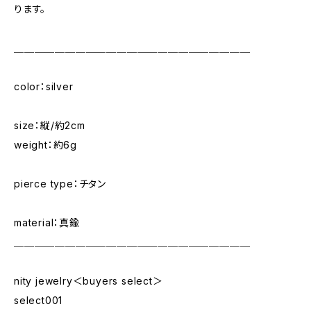
ります。
＿＿＿＿＿＿＿＿＿＿＿＿＿＿＿＿＿＿＿＿＿＿＿
color：silver
size：縦/約2cm
weight：約6g
pierce type：チタン
material：真鍮
＿＿＿＿＿＿＿＿＿＿＿＿＿＿＿＿＿＿＿＿＿＿＿
nity jewelry＜buyers select＞
select001