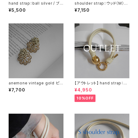
hand strap：ball silver / ブラ
shoulder strap：ウッド（M）×
ック
5 ナチュラル / グレー
¥5,500
¥7,150
anemone vintage gold ピア
【アウトレット】 hand strap：M
ス イヤリング
oval gold / アイボリー
¥7,700
¥4,950
10%OFF