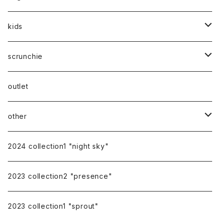
silver
gold
stainless
stainless
kids
silver
14kgf
mom
scrunchie
silk
outlet
other
gift
2024 collection1 "night sky"
earring cover
2023 collection2 "presence"
pierce catch
2023 collection1 "sprout"