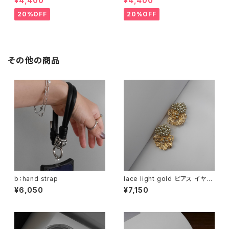
¥4,400
¥4,400
20%OFF
20%OFF
その他の商品
b：hand strap
lace light gold ピアス イヤリ
ング
¥6,050
¥7,150