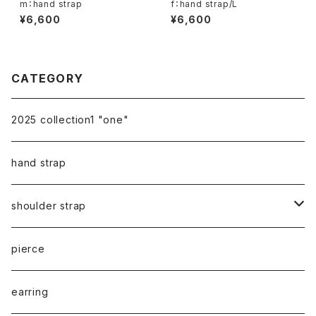
m：hand strap
f：hand strap/L
¥6,600
¥6,600
CATEGORY
2025 collection1 "one"
hand strap
shoulder strap
cord
pierce
chain
earring