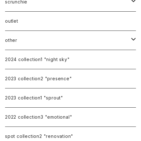
14kgf
mom
scrunchie
silk
outlet
other
gift
2024 collection1 "night sky"
earring cover
2023 collection2 "presence"
pierce catch
2023 collection1 "sprout"
repairing
2022 collection3 "emotional"
spot collection2 "renovation"