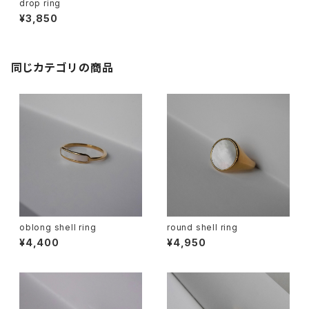
drop ring
¥3,850
同じカテゴリの商品
oblong shell ring
round shell ring
¥4,400
¥4,950