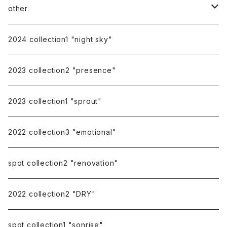
other
gift
2024 collection1 "night sky"
earring cover
2023 collection2 "presence"
pierce catch
2023 collection1 "sprout"
repairing
2022 collection3 "emotional"
spot collection2 "renovation"
2022 collection2 "DRY"
spot collection1 "sonrise"