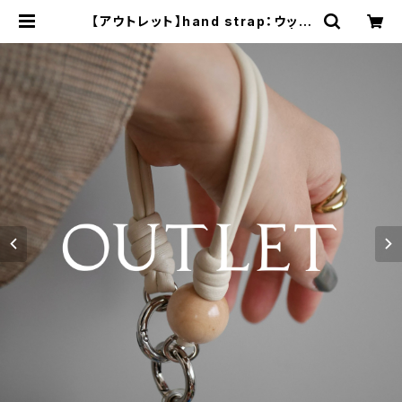
【アウトレット】hand strap：ウッド
（M)× 1 ナチュラル / アイボリー | ni
ty