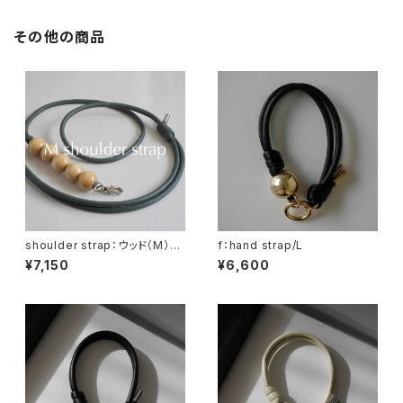
その他の商品
shoulder strap：ウッド（M）×
f：hand strap/L
5 ナチュラル / グレー
¥7,150
¥6,600