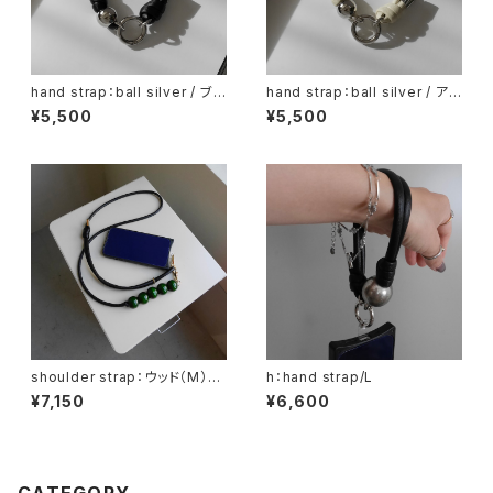
hand strap：ball silver / ブラ
hand strap：ball silver / アイ
ック
ボリー
¥5,500
¥5,500
shoulder strap：ウッド（M）×
h：hand strap/L
5 グリーン / ブラック
¥7,150
¥6,600
CATEGORY