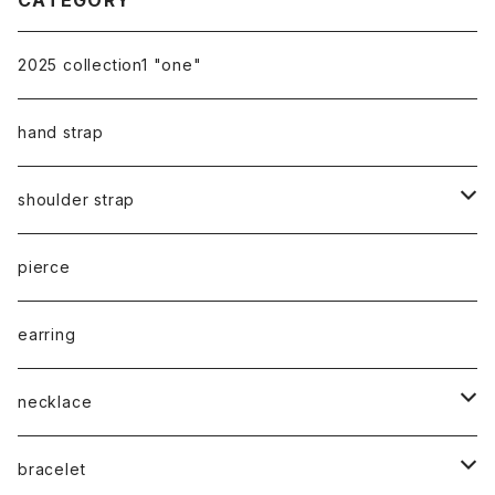
2025 collection1 "one"
hand strap
shoulder strap
cord
pierce
chain
earring
necklace
silver925
bracelet