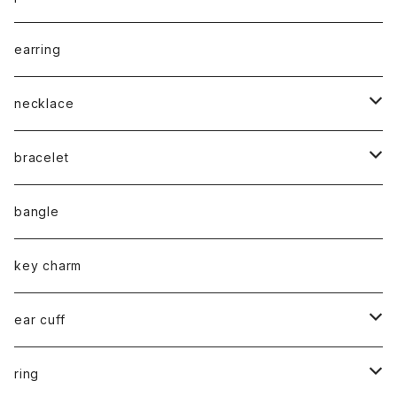
chain
earring
necklace
silver925
bracelet
stainless
silver925
bangle
gold
brass
stainless
key charm
silver
gold
stainless / 2way mask chain
ear cuff
silver
gold
silver925
ring