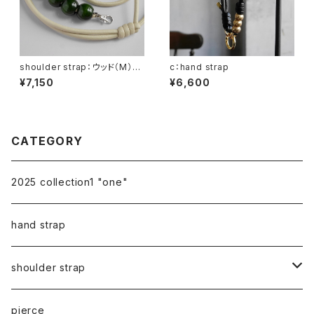
shoulder strap：ウッド（M）×
c：hand strap
5 グリーン / アイボリー
¥7,150
¥6,600
CATEGORY
2025 collection1 "one"
hand strap
shoulder strap
cord
pierce