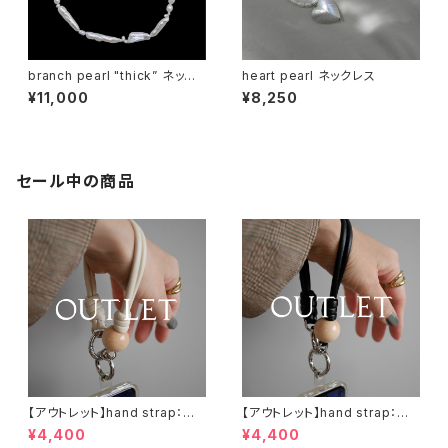
branch pearl "thick” ネック
heart pearl ネックレス
レス
¥11,000
¥8,250
セール中の商品
【アウトレット】hand strap：ウッ
【アウトレット】hand strap：ウッ
ド（M)× 1 ナチュラル / アイボリ
ド（M)× 1 ナチュラル / ブラック
¥4,400
¥4,400
ー