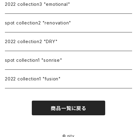
repairing
2022 collection3 "emotional"
spot collection2 "renovation"
2022 collection2 "DRY"
spot collection1 "sonrise"
2022 collection1 "fusion"
商品一覧に戻る
© nity