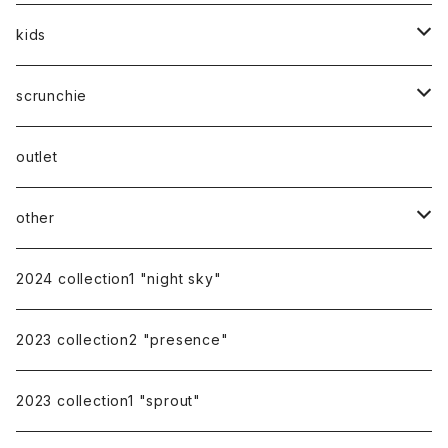
silver
gold
stainless
stainless
kids
silver
14kgf
mom
scrunchie
silk
outlet
other
gift
2024 collection1 "night sky"
earring cover
2023 collection2 "presence"
pierce catch
2023 collection1 "sprout"