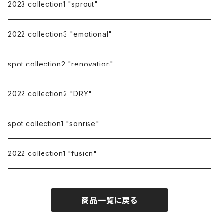
pierce catch
2023 collection1 "sprout"
repairing
2022 collection3 "emotional"
spot collection2 "renovation"
2022 collection2 "DRY"
spot collection1 "sonrise"
2022 collection1 "fusion"
商品一覧に戻る