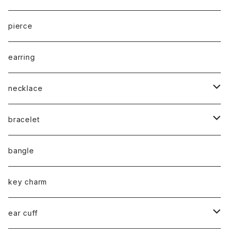
cord
pierce
chain
earring
necklace
silver925
bracelet
stainless
silver925
bangle
gold
brass
stainless
key charm
silver
gold
stainless / 2way mask chain
ear cuff