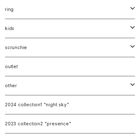
silver
gold
silver925
ring
silver
gold
stainless
stainless
kids
silver
14kgf
mom
scrunchie
silk
outlet
other
gift
2024 collection1 "night sky"
earring cover
2023 collection2 "presence"