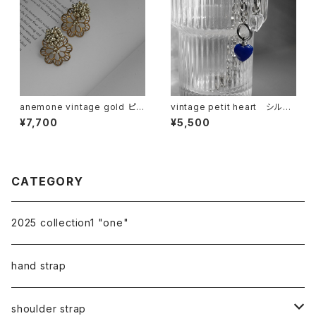
anemone vintage gold ピア
vintage petit heart シルバ
ス イヤリング
ーブレスレット
¥7,700
¥5,500
CATEGORY
2025 collection1 "one"
hand strap
shoulder strap